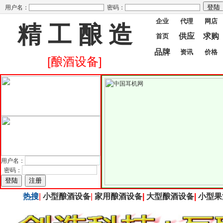
用户名：
密码：
企业
代理
网店
精 工 酿 造
供应
求购
首页
品牌
资讯
价格
[酿酒设备]
用户名：
密码：
热搜
|
小型酿酒设备
|
家用酿酒设备
|
大型酿酒设备
|
小型果